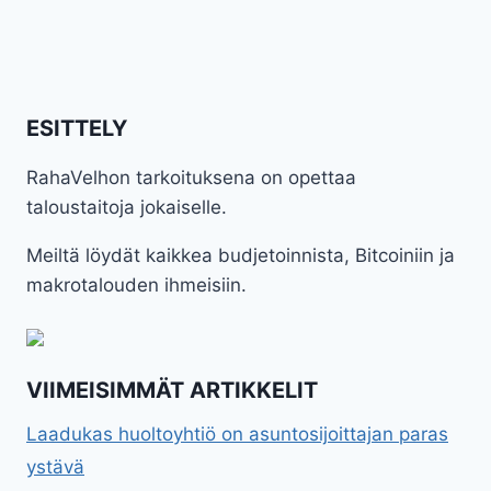
ESITTELY
RahaVelhon tarkoituksena on opettaa
taloustaitoja jokaiselle.
Meiltä löydät kaikkea budjetoinnista, Bitcoiniin ja
makrotalouden ihmeisiin.
VIIMEISIMMÄT ARTIKKELIT
Laadukas huoltoyhtiö on asuntosijoittajan paras
ystävä