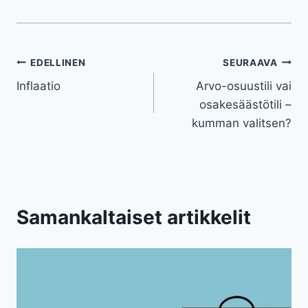
Artikkelien
EDELLINEN
SEURAAVA
Inflaatio
Arvo-osuustili vai
selaus
osakesäästötili –
kumman valitsen?
Samankaltaiset artikkelit