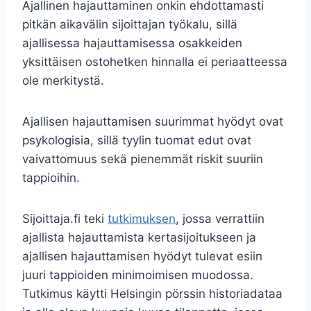
Ajallinen hajauttaminen onkin ehdottamasti
pitkän aikavälin sijoittajan työkalu, sillä
ajallisessa hajauttamisessa osakkeiden
yksittäisen ostohetken hinnalla ei periaatteessa
ole merkitystä.
Ajallisen hajauttamisen suurimmat hyödyt ovat
psykologisia, sillä tyylin tuomat edut ovat
vaivattomuus sekä pienemmät riskit suuriin
tappioihin.
Sijoittaja.fi teki
tutkimuksen
, jossa verrattiin
ajallista hajauttamista kertasijoitukseen ja
ajallisen hajauttamisen hyödyt tulevat esiin
juuri tappioiden minimoimisen muodossa.
Tutkimus käytti Helsingin pörssin historiadataa