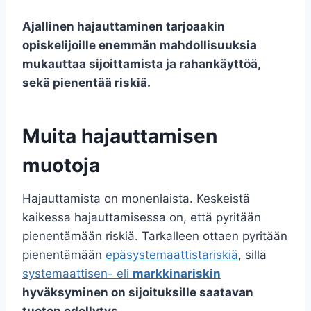
Ajallinen hajauttaminen tarjoaakin
opiskelijoille enemmän mahdollisuuksia
mukauttaa sijoittamista ja rahankäyttöä,
sekä pienentää riskiä.
Muita hajauttamisen
muotoja
Hajauttamista on monenlaista. Keskeistä
kaikessa hajauttamisessa on, että pyritään
pienentämään riskiä. Tarkalleen ottaen pyritään
pienentämään
epäsystemaattistariskiä
, sillä
systemaattisen- eli
markkinariskin
hyväksyminen on sijoituksille saatavan
tuoton edellytys.