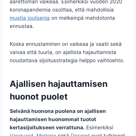
äärettömän vaikeaa. Esimerkiksi vuoden 2020
koronapandemia osoittaa, että mahdollisia
mustia joutsenia
on melkeinpä mahdotonta
ennustaa.
Koska ennustaminen on vaikeaa ja vaatii sekä
vaivaa että tuuria, on ajallista hajauttamista
noudattava sijoitusstrategia helppo vaihtoehto.
Ajallisen hajauttamisen
huonot puolet
Selvänä huonona puolena on ajallisen
hajauttamisen huonommat tuotot
kertasijoitukseen verrattuna.
Esimerkiksi
Vanguard
,
Merlone
sekä
Deseret
ovat tutkineet