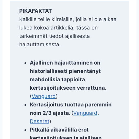
PIKAFAKTAT
Kaikille teille kiireisille, joilla ei ole aikaa
lukea kokoa artikkelia, tässä on
tärkeimmät tiedot ajallisesta
hajauttamisesta.
Ajallinen hajauttaminen on
historiallisesti pienentänyt
mahdollisia tappioita
kertasijoitukseen verrattuna.
(
Vanguard
)
Kertasijoitus tuottaa paremmin
noin 2/3 ajasta.
(
Vanguard
,
Deseret
)
Pitkällä aikavälillä erot
kertasijoituksen ja ajallisen