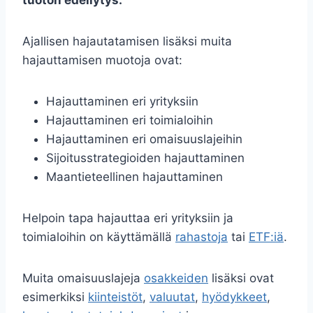
Ajallisen hajautatamisen lisäksi muita
hajauttamisen muotoja ovat:
Hajauttaminen eri yrityksiin
Hajauttaminen eri toimialoihin
Hajauttaminen eri omaisuuslajeihin
Sijoitusstrategioiden hajauttaminen
Maantieteellinen hajauttaminen
Helpoin tapa hajauttaa eri yrityksiin ja
toimialoihin on käyttämällä
rahastoja
tai
ETF:iä
.
Muita omaisuuslajeja
osakkeiden
lisäksi ovat
esimerkiksi
kiinteistöt
,
valuutat
,
hyödykkeet
,