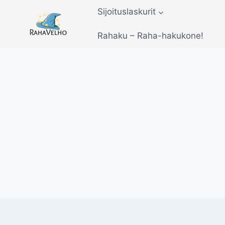
Siirry
Sijoituslaskurit
sisältöön
Rahaku – Raha-hakukone!