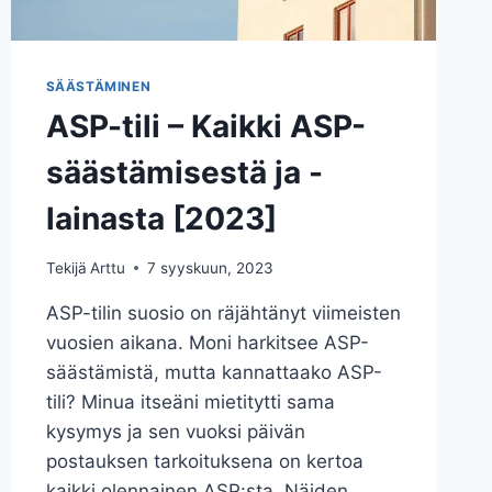
SÄÄSTÄMINEN
ASP-tili – Kaikki ASP-
säästämisestä ja -
lainasta [2023]
Tekijä
Arttu
7 syyskuun, 2023
ASP-tilin suosio on räjähtänyt viimeisten
vuosien aikana. Moni harkitsee ASP-
säästämistä, mutta kannattaako ASP-
tili? Minua itseäni mietitytti sama
kysymys ja sen vuoksi päivän
postauksen tarkoituksena on kertoa
kaikki olennainen ASP:sta. Näiden