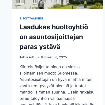
SIJOITTAMINEN
Laadukas huoltoyhtiö
on asuntosijoittajan
paras ystävä
Tekijä
Arttu
6 lokakuun, 2025
Kiinteistösijoittaminen on yleisin
sijoittamisen muoto Suomessa.
Asuntosijoittajan on hyvä miettiä miten
vastikkeet pysyvät pieninä ja tuotot
mahdollisimman suurina. Usein ratkaisu
piilee taloyhtiön valitsemassa
huoltoyhtiössä, joka huolehtii kiinteistön