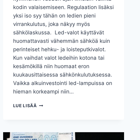
kodin valaisemiseen. Regulaation lisäksi
yksi iso syy tähän on ledien pieni
virrankulutus, joka näkyy myös
sähkölaskussa. Led-valot käyttävät
huomattavasti vähemmän sähköä kuin
perinteiset hehku- ja loisteputkivalot.
Kun vaihdat valot ledeihin kotona tai
kesämökillä niin huomaat eron
kuukausittaisessa sähkönkulutuksessa.
Vaikka alkuinvestointi led-lampuissa on
hieman korkeampi niin…
LED-
LUE LISÄÄ
VALOT
JA
VIRRANKULUTUS
–
MINKÄLAISIA