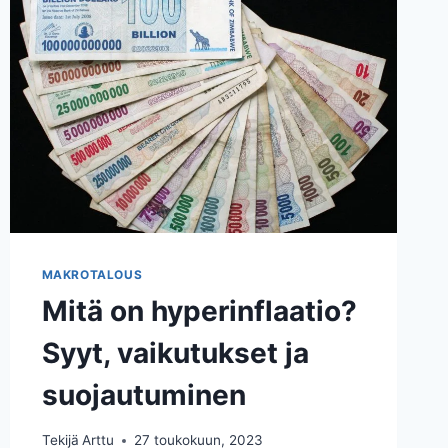
SÄÄSTÖJÄ
VOIT
ODOTTAA?
MAKROTALOUS
Mitä on hyperinflaatio?
Syyt, vaikutukset ja
suojautuminen
Tekijä
Arttu
27 toukokuun, 2023