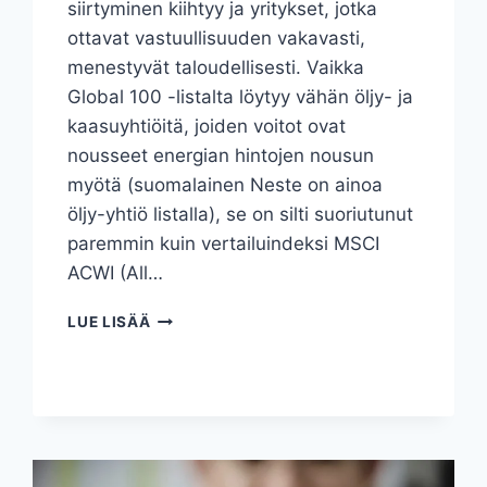
siirtyminen kiihtyy ja yritykset, jotka
ottavat vastuullisuuden vakavasti,
menestyvät taloudellisesti. Vaikka
Global 100 -listalta löytyy vähän öljy- ja
kaasuyhtiöitä, joiden voitot ovat
nousseet energian hintojen nousun
myötä (suomalainen Neste on ainoa
öljy-yhtiö listalla), se on silti suoriutunut
paremmin kuin vertailuindeksi MSCI
ACWI (All…
MAAILMAN
LUE LISÄÄ
100
VASTUULLISINTA
YRITYSTÄ
2023
–
GLOBAL
100