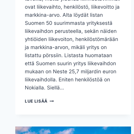
ovat liikevaihto, henkilöstö, liikevoitto ja
markkina-arvo. Alta löydät listan
Suomen 50 suurimmasta yrityksestä
liikevaihdon perusteella, sekän näiden
yhtiöiden liikevoiton, henkilöstömärään
ja markkina-arvon, mikäli yritys on
listattu pörssiin. Listasta huomataan
että Suomen suurin yritys liikevaihdon
mukaan on Neste 25,7 miljardin euron
liikevaihdolla. Eniten henkilöstöä on
Nokialla. Siellä…
SUOMEN
LUE LISÄÄ
50
SUURINTA
YRITYSTÄ:
LIIKEVAIHTO,
HENKILÖSTÖ,