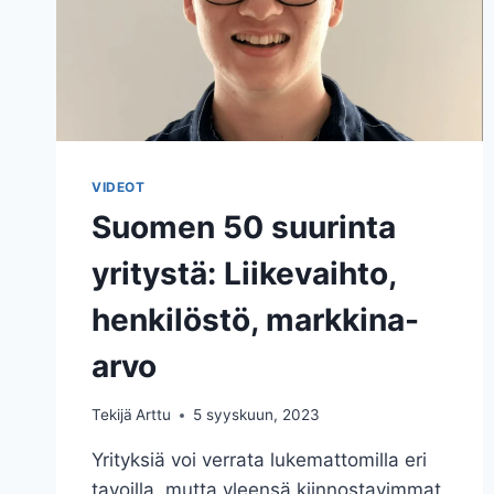
VIDEOT
Suomen 50 suurinta
yritystä: Liikevaihto,
henkilöstö, markkina-
arvo
Tekijä
Arttu
5 syyskuun, 2023
Yrityksiä voi verrata lukemattomilla eri
tavoilla, mutta yleensä kiinnostavimmat