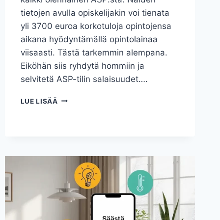
tietojen avulla opiskelijakin voi tienata
yli 3700 euroa korkotuloja opintojensa
aikana hyödyntämällä opintolainaa
viisaasti. Tästä tarkemmin alempana.
Eiköhän siis ryhdytä hommiin ja
selvitetä ASP-tilin salaisuudet….
ASP-
LUE LISÄÄ
TILI
–
KAIKKI
ASP-
SÄÄSTÄMISESTÄ
JA
-
LAINASTA
[2023]