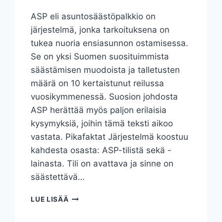
ASP eli asuntosäästöpalkkio on
järjestelmä, jonka tarkoituksena on
tukea nuoria ensiasunnon ostamisessa.
Se on yksi Suomen suosituimmista
säästämisen muodoista ja talletusten
määrä on 10 kertaistunut reilussa
vuosikymmenessä. Suosion johdosta
ASP herättää myös paljon erilaisia
kysymyksiä, joihin tämä teksti aikoo
vastata. Pikafaktat Järjestelmä koostuu
kahdesta osasta: ASP-tilistä sekä -
lainasta. Tili on avattava ja sinne on
säästettävä…
40
LUE LISÄÄ
KYSYMYSTÄ
ASP-