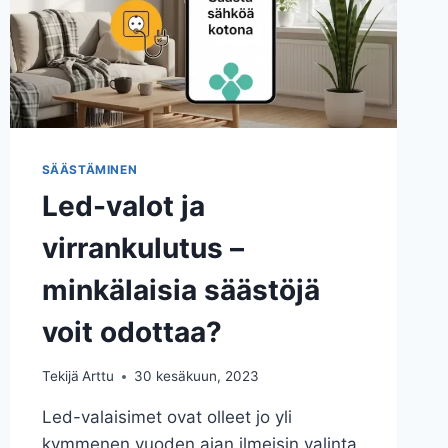
SÄÄSTÄMINEN
Led-valot ja
virrankulutus –
minkälaisia säästöjä
voit odottaa?
Tekijä
Arttu
30 kesäkuun, 2023
Led-valaisimet ovat olleet jo yli
kymmenen vuoden ajan ilmeisin valinta