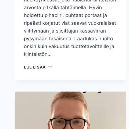
arvosta pitkällä tähtäimellä. Hyvin
hoidettu pihapiiri, puhtaat portaat ja
ripeästi korjatut viat saavat vuokralaiset
viihtymään ja sijoittajan kassavirran
pysymään tasaisena. Laadukas huolto
onkin kuin vakuutus tuottotavoitteille ja
kiinteistön…
LAADUKAS
LUE LISÄÄ
HUOLTOYHTIÖ
ON
ASUNTOSIJOITTAJAN
PARAS
YSTÄVÄ