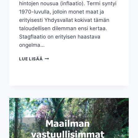
hintojen nousua (inflaatio). Termi syntyi
1970-luvulla, jolloin monet maat ja
erityisesti Yhdysvallat kokivat tämän
taloudellisen dilemman ensi kertaa.
Stagflaatio on erityisen haastava
ongelma…
STAGFLAATIO
LUE LISÄÄ
–
TALOUDEN
KAHDET
KASVOT