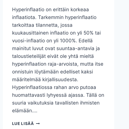
Hyperinflaatio on erittäin korkeaa
inflaatiota. Tarkemmin hyperinflaatio
tarkoittaa tilannetta, jossa
kuukausittainen inflaatio on yli 50% tai
vuosi-inflaatio on yli 1000%. Edellä
mainitut luvut ovat suuntaa-antavia ja
taloustieteilijät eivät ole yhtä mieltä
hyperinflaation raja-arvoista, mutta itse
onnistuin löytämään edelliset kaksi
määritelmää kirjallisuudesta.
Hyperinflaatiossa rahan arvo putoaa
huomattavasti lyhyessä ajassa. Tällä on
suuria vaikutuksia tavallisten ihmisten
elämään….
MITÄ
LUE LISÄÄ
ON