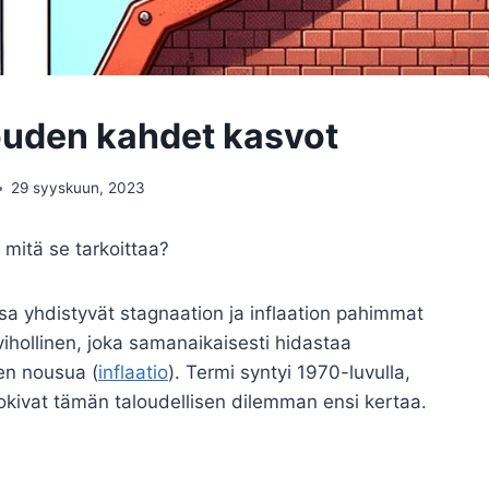
louden kahdet kasvot
29 syyskuun, 2023
 mitä se tarkoittaa?
ossa yhdistyvät stagnaation ja inflaation pahimmat
ihollinen, joka samanaikaisesti hidastaa
jen nousua (
inflaatio
). Termi syntyi 1970-luvulla,
 kokivat tämän taloudellisen dilemman ensi kertaa.