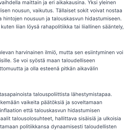
 vaihdella maittain ja eri aikakausina. Yksi yleinen
lisen nousun, vaikutus. Tällaiset sokit voivat nostaa
a hintojen nousuun ja talouskasvun hidastumiseen.
uten liian löysä rahapolitiikka tai liiallinen sääntely,
 olevan harvinainen ilmiö, mutta sen esiintyminen voi
isille. Se voi syöstä maan taloudelliseen
ttomuutta ja olla esteenä pitkän aikavälin
tasapainoista talouspoliittista lähestymistapaa.
a tekemään vaikeita päätöksiä ja soveltamaan
ä inflaation että talouskasvun hidastumisen
it talousolosuhteet, hallittava sisäisiä ja ulkoisia
uttamaan politiikkansa dynaamisesti taloudellisten