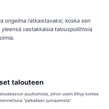
va ongelma ratkaistavaksi, koska sen
leensä vastakkaisia talouspoliittisia
toimia.
kset talouteen
alouskasvun puuttumista, johon usein liittyy korkea
mennettuna ”paikallaan junnaamista”.