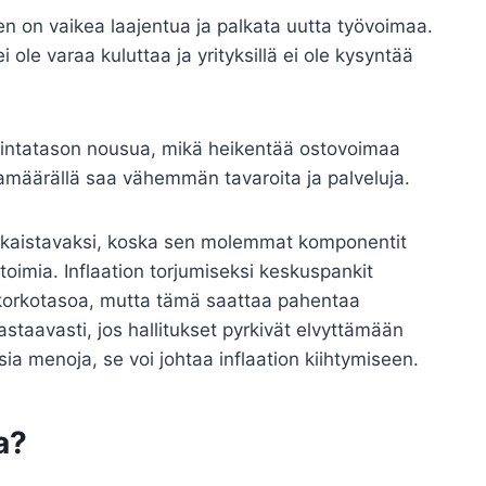
ten on vaikea laajentua ja palkata uutta työvoimaa.
ei ole varaa kuluttaa ja yrityksillä ei ole kysyntää
 hintatason nousua, mikä heikentää ostovoimaa
hamäärällä saa vähemmän tavaroita ja palveluja.
atkaistavaksi, koska sen molemmat komponentit
 toimia. Inflaation torjumiseksi keskuspankit
a korkotasoa, mutta tämä saattaa pahentaa
staavasti, jos hallitukset pyrkivät elvyttämään
isia menoja, se voi johtaa inflaation kiihtymiseen.
a?