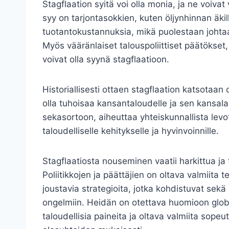
Stagflaation syitä voi olla monia, ja ne voivat
syy on tarjontasokkien, kuten öljynhinnan äkil
tuotantokustannuksia, mikä puolestaan johta
Myös vääränlaiset talouspoliittiset päätökset, k
voivat olla syynä stagflaatioon.
Historiallisesti ottaen stagflaation katsotaan
olla tuhoisaa kansantaloudelle ja sen kansala
sekasortoon, aiheuttaa yhteiskunnallista levo
taloudelliselle kehitykselle ja hyvinvoinnille.
Stagflaatiosta nouseminen vaatii harkittua ja 
Poliitikkojen ja päättäjien on oltava valmiit
joustavia strategioita, jotka kohdistuvat sek
ongelmiin. Heidän on otettava huomioon globaal
taloudellisia paineita ja oltava valmiita sope