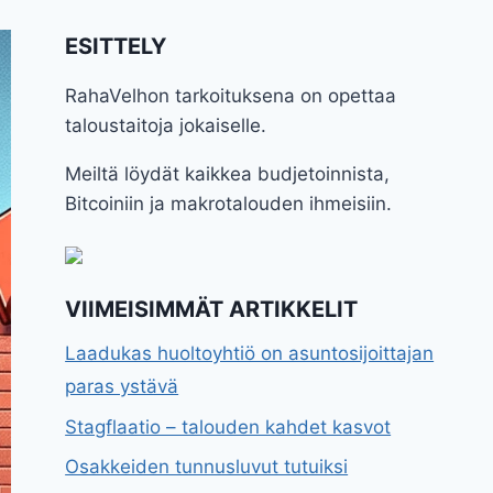
ESITTELY
RahaVelhon tarkoituksena on opettaa
taloustaitoja jokaiselle.
Meiltä löydät kaikkea budjetoinnista,
Bitcoiniin ja makrotalouden ihmeisiin.
VIIMEISIMMÄT ARTIKKELIT
Laadukas huoltoyhtiö on asuntosijoittajan
paras ystävä
Stagflaatio – talouden kahdet kasvot
Osakkeiden tunnusluvut tutuiksi