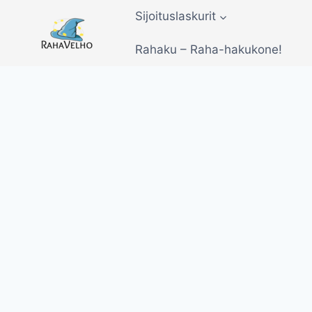
Siirry
Sijoituslaskurit
sisältöön
Rahaku – Raha-hakukone!