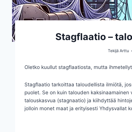
Stagflaatio – ta
Tekijä
Arttu
Oletko kuullut stagflaatiosta, mutta ihmetellyt
Stagflaatio tarkoittaa taloudellista ilmiötä, j
puolet. Se on kuin talouden kaksinaamainen v
talouskasvua (stagnaatio) ja kiihdyttää hinto
jolloin monet maat ja erityisesti Yhdysvallat