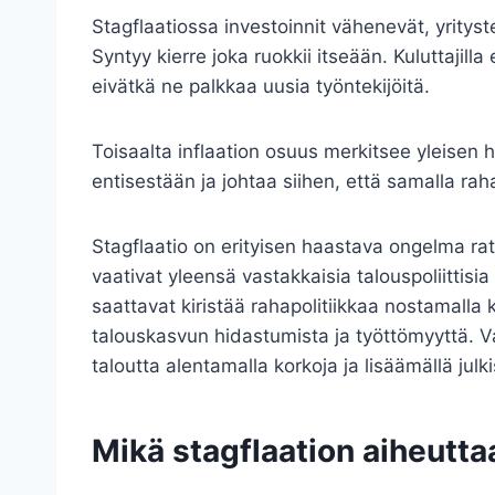
Stagflaatiossa investoinnit vähenevät, yritys
Syntyy kierre joka ruokkii itseään. Kuluttajilla 
eivätkä ne palkkaa uusia työntekijöitä.
Toisaalta inflaation osuus merkitsee yleisen
entisestään ja johtaa siihen, että samalla ra
Stagflaatio on erityisen haastava ongelma r
vaativat yleensä vastakkaisia talouspoliittisia
saattavat kiristää rahapolitiikkaa nostamall
talouskasvun hidastumista ja työttömyyttä. Va
taloutta alentamalla korkoja ja lisäämällä julk
Mikä stagflaation aiheutta