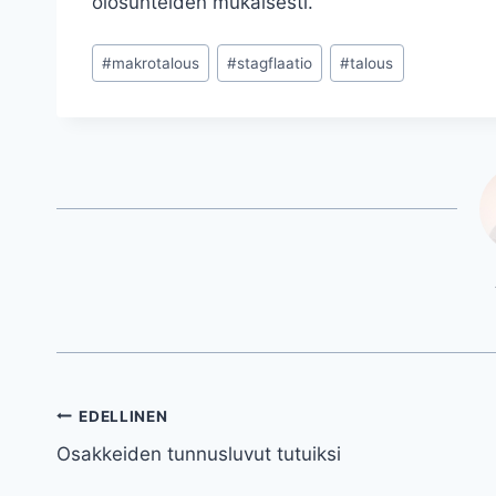
olosuhteiden mukaisesti.
Avainsanat:
#
makrotalous
#
stagflaatio
#
talous
Artikkelien
EDELLINEN
Osakkeiden tunnusluvut tutuiksi
selaus