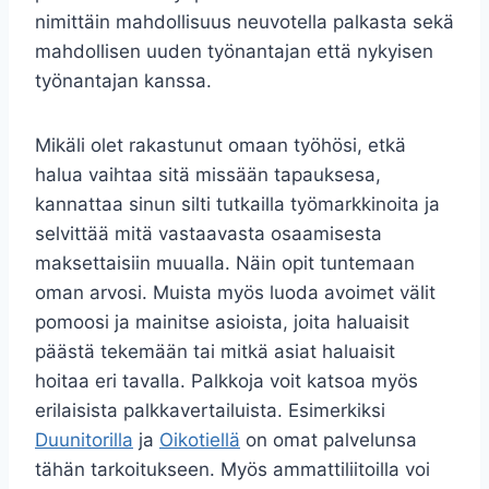
nimittäin mahdollisuus neuvotella palkasta sekä
mahdollisen uuden työnantajan että nykyisen
työnantajan kanssa.
Mikäli olet rakastunut omaan työhösi, etkä
halua vaihtaa sitä missään tapauksesa,
kannattaa sinun silti tutkailla työmarkkinoita ja
selvittää mitä vastaavasta osaamisesta
maksettaisiin muualla. Näin opit tuntemaan
oman arvosi. Muista myös luoda avoimet välit
pomoosi ja mainitse asioista, joita haluaisit
päästä tekemään tai mitkä asiat haluaisit
hoitaa eri tavalla. Palkkoja voit katsoa myös
erilaisista palkkavertailuista. Esimerkiksi
Duunitorilla
ja
Oikotiellä
on omat palvelunsa
tähän tarkoitukseen. Myös ammattiliitoilla voi