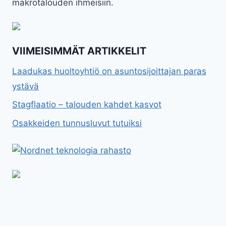
makrotalouden ihmeisiin.
VIIMEISIMMÄT ARTIKKELIT
Laadukas huoltoyhtiö on asuntosijoittajan paras
ystävä
Stagflaatio – talouden kahdet kasvot
Osakkeiden tunnusluvut tutuiksi