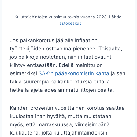
Kuluttajahintojen vuosimuutoksia vuonna 2023. Lähde:
Tilastokeskus.
Jos palkankorotus jää alle inflaation,
työntekijöiden ostovoima pienenee. Toisaalta,
jos palkkoja nostetaan, niin inflaatiovauhti
kiihtyy entisestään. Edellä mainittu on
esimerkiksi
SAK:n pääekonomistin kanta
ja sen
takia suurempia palkankorotuksia ei tällä
hetkellä ajeta edes ammattiliittojen osalta.
Kahden prosentin vuosittainen korotus saattaa
kuulostaa ihan hyvältä, mutta muistetaan
myös, että marraskuussa, viimeisimpänä
kuukautena, jolta kuluttajahintaindeksin