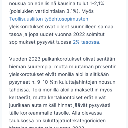
nousua on edellisinä kausina tullut 1-2,1%
(poislukien vartiointialan 3,1%). Myös
Teollisuusliiton työehtosopimusten
yleiskorotukset ovat olleet suunnilleen samaa
tasoa ja jopa uudet vuonna 2022 solmitut
sopimukset pysyvät tuossa
2% tasossa
.
Vuoden 2023 palkankorotukset olivat sentään
hieman suurempia, mutta muutaman prosentin
yleiskorotukset eivät monilla aloilla siltikään
pysyneet n. 9-10 %:n kuluttajahintojen nousun
tahdissa. Toki monilla aloilla maksettiin myös
kertaerät, mutta kertaluontoiset erät eivät
juurikaan auta mikäli hinnat jäävät pysyvästi
tälle korkeammalle tasolle. Alla olevassa
taulukossa on kuluttajatuotekategorioiden