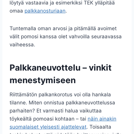
löytyä vastaavia ja esimerkiksi TEK ylläpitää
omaa
palkkanosturiaan
.
Tuntemalla oman arvosi ja pitämällä avoimet
välit pomosi kanssa olet vahvoilla seuraavassa
vaiheessa.
Palkkaneuvottelu – vinkit
menestymiseen
Riittämätön palkankorotus voi olla hankala
tilanne. Miten onnistua palkkaneuvottelussa
parhaiten? Et varmasti halua vaikuttaa
töykeältä pomoasi kohtaan – tai
näin ainakin
suomalaiset yleisesti ajattelevat
. Toisaalta