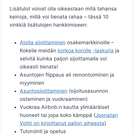
Lisätulot voivat olla oikeastaan mitä tahansa
keinoja, millä voi tienata rahaa – tässä 10
vinkkiä lisätulojen hankkimiseen:
Aloita sijoittaminen
osakemarkkinoille –
Kokeile meidän
korkoa korolle -laskuria
ja
selvitä kuinka paljon sijoittamalla voi
oikeasti tienata!
Asuntojen flippaus eli remontoiminen ja
myyminen
Asuntosijoittaminen
(sijoitusasunnon
ostaminen ja vuokraaminen)
Vuokraa Airbnb:n kautta ylimääräiset
huoneet tai jopa koko kämppä (
Joonatan
Voltti on kirjoittanut paljon aiheesta
)
Tutorointi ja opetus