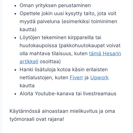
Oman yrityksen perustaminen
Opettele jokin uusi kysytty taito, jota voit
myydä palveluna (esimerkiksi toiminimen
kautta)
Löytöjen tekeminen kirppareilla tai
huutokaupoissa (pakkohuutokaupat voivat
olla mahtava tilaisuus, kuten
tämä Hesarin
artikkeli
osoittaa)
Hanki lisätuloja kotoa käsin erilaisten
nettialustojen, kuten
Fiverr
ja
Upwork
kautta
Aloita Youtube-kanava tai livestreamaus
Käytännössä ainoastaan mielikuvitus ja oma
työmoraali ovat rajana!