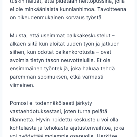
tuskin haluat, että pidetään heittopussina, jolla
ei ole minkäänlaista kunnianhimoa. Tavoitteena
on oikeudenmukainen korvaus työstä.
Muista, että useimmat palkkakeskustelut –
alkaen siitä kun aloitat uuden työn ja jatkuen
siihen, kun odotat palkankorotusta – ovat
avoimia tietyn tason neuvotteluille. Et ole
ensimmäinen työntekijä, joka haluaa tehdä
paremman sopimuksen, etkä varmasti
viimeinen.
Pomosi ei todennäköisesti järkyty
vastaehdotuksestasi, joten turha pelätä
tilannetta. Hyvin hoidettu keskustelu voi olla
kohteliasta ja tehokasta ajatustenvaihtoa, joka
voi hyödyttää molempia osapuolia. Harkitse