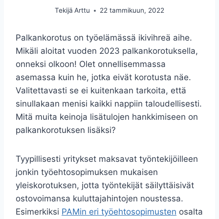
Tekijä
Arttu
22 tammikuun, 2022
Palkankorotus on työelämässä ikivihreä aihe.
Mikäli aloitat vuoden 2023 palkankorotuksella,
onneksi olkoon! Olet onnellisemmassa
asemassa kuin he, jotka eivät korotusta näe.
Valitettavasti se ei kuitenkaan tarkoita, että
sinullakaan menisi kaikki nappiin taloudellisesti.
Mitä muita keinoja lisätulojen hankkimiseen on
palkankorotuksen lisäksi?
Tyypillisesti yritykset maksavat työntekijöilleen
jonkin työehtosopimuksen mukaisen
yleiskorotuksen, jotta työntekijät säilyttäisivät
ostovoimansa kuluttajahintojen noustessa.
Esimerkiksi
PAMin eri työehtosopimusten
osalta