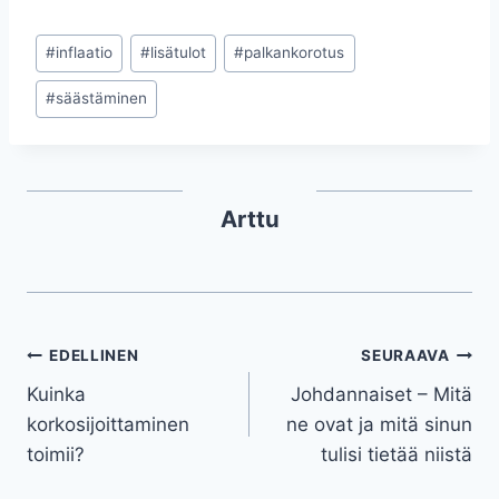
#
inflaatio
#
lisätulot
#
palkankorotus
#
säästäminen
Arttu
EDELLINEN
SEURAAVA
Kuinka
Johdannaiset – Mitä
korkosijoittaminen
ne ovat ja mitä sinun
toimii?
tulisi tietää niistä