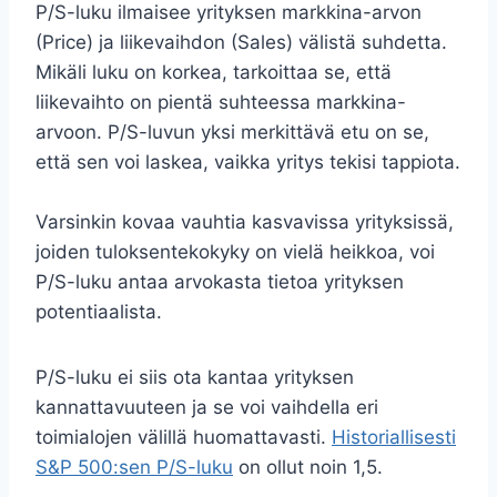
P/S-luku ilmaisee yrityksen markkina-arvon
(Price) ja liikevaihdon (Sales) välistä suhdetta.
Mikäli luku on korkea, tarkoittaa se, että
liikevaihto on pientä suhteessa markkina-
arvoon. P/S-luvun yksi merkittävä etu on se,
että sen voi laskea, vaikka yritys tekisi tappiota.
Varsinkin kovaa vauhtia kasvavissa yrityksissä,
joiden tuloksentekokyky on vielä heikkoa, voi
P/S-luku antaa arvokasta tietoa yrityksen
potentiaalista.
P/S-luku ei siis ota kantaa yrityksen
kannattavuuteen ja se voi vaihdella eri
toimialojen välillä huomattavasti.
Historiallisesti
S&P 500:sen P/S-luku
on ollut noin 1,5.