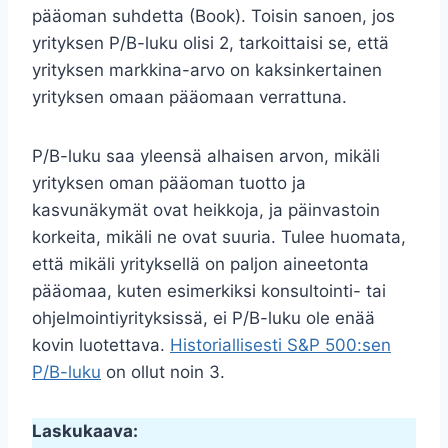
pääoman suhdetta (Book). Toisin sanoen, jos
yrityksen P/B-luku olisi 2, tarkoittaisi se, että
yrityksen markkina-arvo on kaksinkertainen
yrityksen omaan pääomaan verrattuna.
P/B-luku saa yleensä alhaisen arvon, mikäli
yrityksen oman pääoman tuotto ja
kasvunäkymät ovat heikkoja, ja päinvastoin
korkeita, mikäli ne ovat suuria. Tulee huomata,
että mikäli yrityksellä on paljon aineetonta
pääomaa, kuten esimerkiksi konsultointi- tai
ohjelmointiyrityksissä, ei P/B-luku ole enää
kovin luotettava.
Historiallisesti S&P 500:sen
P/B-luku
on ollut noin 3.
Laskukaava: