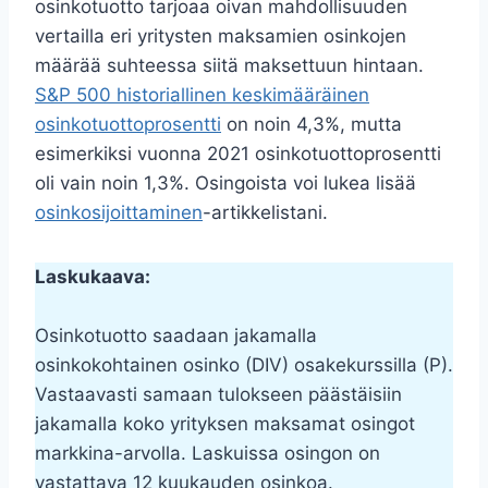
osinkotuotto tarjoaa oivan mahdollisuuden
vertailla eri yritysten maksamien osinkojen
määrää suhteessa siitä maksettuun hintaan.
S&P 500 historiallinen keskimääräinen
osinkotuottoprosentti
on noin 4,3%, mutta
esimerkiksi vuonna 2021 osinkotuottoprosentti
oli vain noin 1,3%. Osingoista voi lukea lisää
osinkosijoittaminen
-artikkelistani.
Laskukaava:
Osinkotuotto saadaan jakamalla
osinkokohtainen osinko (DIV) osakekurssilla (P).
Vastaavasti samaan tulokseen päästäisiin
jakamalla koko yrityksen maksamat osingot
markkina-arvolla. Laskuissa osingon on
vastattava 12 kuukauden osinkoa.