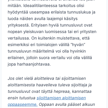
mitään. Ideaalitilanteessa tarkoitus olisi
hyödyntää useampaa erilaista tunnuslukua ja
luoda näiden avulla laajempi käsitys
yrityksestä. Erityisen hyviä tunnusluvut ovat
nopean yleiskuvan luomisessa tai eri yritysten
vertailussa. On kuitenkin muistettava, että
esimerkiksi eri toimialojen välillä ”hyvän”
tunnusluvun määritelmä voi olla hyvinkin
erilainen, jolloin suora vertailu voi olla välillä
jopa harhaanjohtavaa.
Jos olet vielä aloitteleva tai sijoittamisen
aloittamisesta haaveileva tuleva sijoittaja ja
tunnusluvut ovat täyttä hepreaa, kannattaa
ensin tutustua
sijoittamisen aloittamisen
oppaaseemme.
Oppaan avulla pääset alkuun