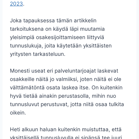
2023
.
Joka tapauksessa tämän artikkelin
tarkoituksena on käydä läpi muutamia
yleisimpiä osakesijoittamiseen liittyviä
tunnuslukuja, joita käytetään yksittäisten
yritysten tarkasteluun.
Monesti useat eri palveluntarjoajat laskevat
osakkeille näitä jo valmiiksi, joten näitä ei ole
välttämätöntä osata laskea itse. On kuitenkin
hyvä tietää ainakin perustasolla, mihin nuo
tunnusluvut perustuvat, jotta niitä osaa tulkita
oikein.
Heti alkuun haluan kuitenkin muistuttaa, että
yksittäisellä tunnusluvulla ei sinänsä tee juuri