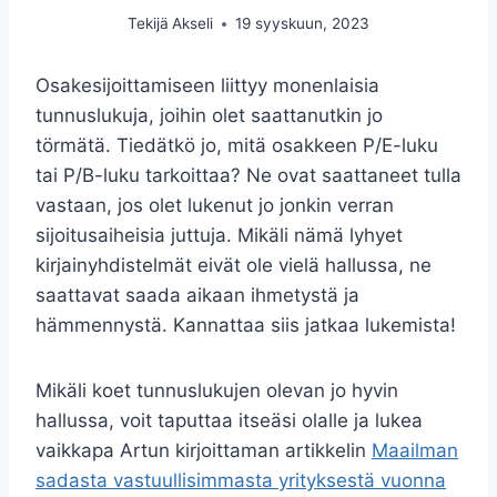
Tekijä
Akseli
19 syyskuun, 2023
Osakesijoittamiseen liittyy monenlaisia
tunnuslukuja, joihin olet saattanutkin jo
törmätä. Tiedätkö jo, mitä osakkeen P/E-luku
tai P/B-luku tarkoittaa? Ne ovat saattaneet tulla
vastaan, jos olet lukenut jo jonkin verran
sijoitusaiheisia juttuja. Mikäli nämä lyhyet
kirjainyhdistelmät eivät ole vielä hallussa, ne
saattavat saada aikaan ihmetystä ja
hämmennystä. Kannattaa siis jatkaa lukemista!
Mikäli koet tunnuslukujen olevan jo hyvin
hallussa, voit taputtaa itseäsi olalle ja lukea
vaikkapa Artun kirjoittaman artikkelin
Maailman
sadasta vastuullisimmasta yrityksestä vuonna