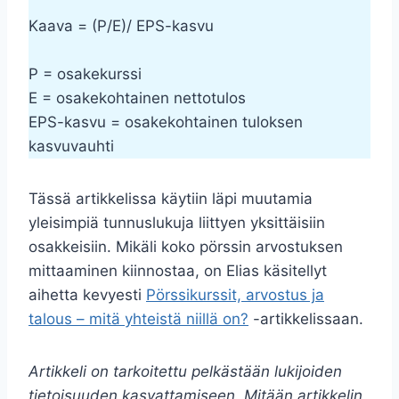
Kaava = (P/E)/ EPS-kasvu
P = osakekurssi
E = osakekohtainen nettotulos
EPS-kasvu = osakekohtainen tuloksen
kasvuvauhti
Tässä artikkelissa käytiin läpi muutamia
yleisimpiä tunnuslukuja liittyen yksittäisiin
osakkeisiin. Mikäli koko pörssin arvostuksen
mittaaminen kiinnostaa, on Elias käsitellyt
aihetta kevyesti
Pörssikurssit, arvostus ja
talous – mitä yhteistä niillä on?
-artikkelissaan.
Artikkeli on tarkoitettu pelkästään lukijoiden
tietoisuuden kasvattamiseen. Mitään artikkelin