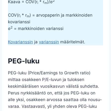
2
Kaava = COV(r
* r
)/σ
i
m
COV(r
* r
) = arvopaperin ja markkinoiden
i
m
kovarianssi
2
σ
= markkinoiden varianssi
Kovarianssin
ja
varianssin
määritelmät.
PEG-luku
PEG-luku (Price/Earnings to Growth ratio)
mittaa osakkeen P/E-luvun ja ­tuloksen
keskimääräisen vuosi­kasvun välistä suhdetta.
Perus nyrkkisääntö on, että jos PEG-luku on
alle ­yksi, osakkeen arvossa saattaa ­olla nousu­
varaa. Vastaavasti, yli yhden oleva PEG-­luku