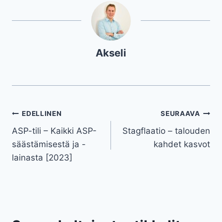
Akseli
Artikkelien
EDELLINEN
SEURAAVA
ASP-tili – Kaikki ASP-
Stagflaatio – talouden
selaus
säästämisestä ja -
kahdet kasvot
lainasta [2023]