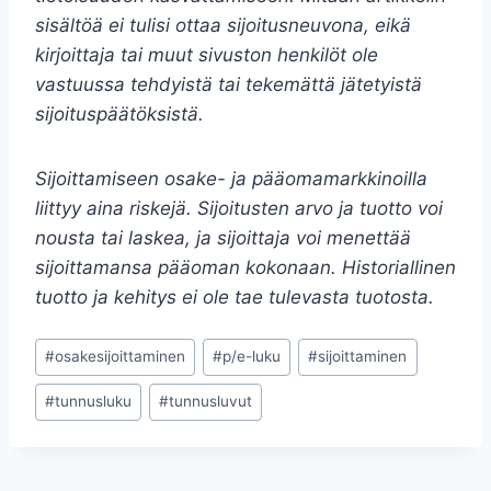
sisältöä ei tulisi ottaa sijoitusneuvona, eikä
kirjoittaja tai muut sivuston henkilöt ole
vastuussa tehdyistä tai tekemättä jätetyistä
sijoituspäätöksistä.
Sijoittamiseen osake- ja pääomamarkkinoilla
liittyy aina riskejä. Sijoitusten arvo ja tuotto voi
nousta tai laskea, ja sijoittaja voi menettää
sijoittamansa pääoman kokonaan. Historiallinen
tuotto ja kehitys ei ole tae tulevasta tuotosta.
Avainsanat:
#
osakesijoittaminen
#
p/e-luku
#
sijoittaminen
#
tunnusluku
#
tunnusluvut