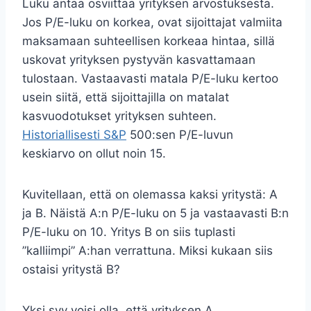
Luku antaa osviittaa yrityksen arvostuksesta.
Jos P/E-luku on korkea, ovat sijoittajat valmiita
maksamaan suhteellisen korkeaa hintaa, sillä
uskovat yrityksen pystyvän kasvattamaan
tulostaan. Vastaavasti matala P/E-luku kertoo
usein siitä, että sijoittajilla on matalat
kasvuodotukset yrityksen suhteen.
Historiallisesti S&P
500:sen P/E-luvun
keskiarvo on ollut noin 15.
Kuvitellaan, että on olemassa kaksi yritystä: A
ja B. Näistä A:n P/E-luku on 5 ja vastaavasti B:n
P/E-luku on 10. Yritys B on siis tuplasti
”kalliimpi” A:han verrattuna. Miksi kukaan siis
ostaisi yritystä B?
Yksi syy voisi olla, että yrityksen A