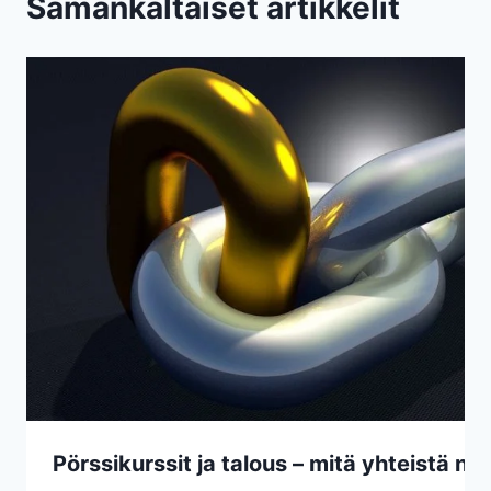
Samankaltaiset artikkelit
Pörssikurssit ja talous – mitä yhteistä niil