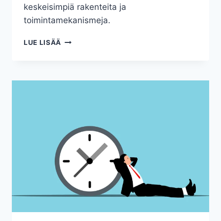
keskeisimpiä rakenteita ja
toimintamekanismeja.
MIKÄ
LUE LISÄÄ
ON
PÖRSSI
JA
MIKSI
PANKIT
OVAT
OLEMASSA?