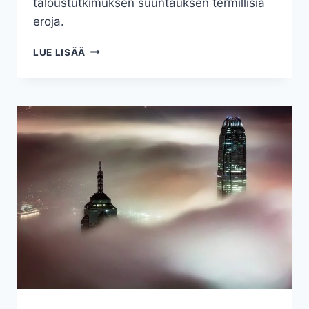
taloustutkimuksen suuntauksen termillisiä
eroja.
MIKRO-
LUE LISÄÄ
JA
MAKROTALOUS
–
TERMIT
TUTUIKSI