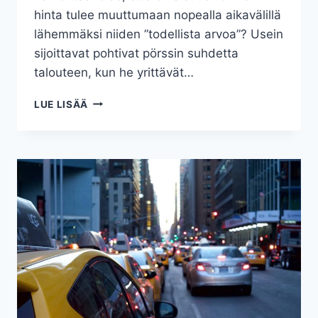
hinta tulee muuttumaan nopealla aikavälillä
lähemmäksi niiden ”todellista arvoa”? Usein
sijoittavat pohtivat pörssin suhdetta
talouteen, kun he yrittävät…
PÖRSSIKURSSIT
LUE LISÄÄ
JA
TALOUS
–
MITÄ
YHTEISTÄ
NIILLÄ
ON?