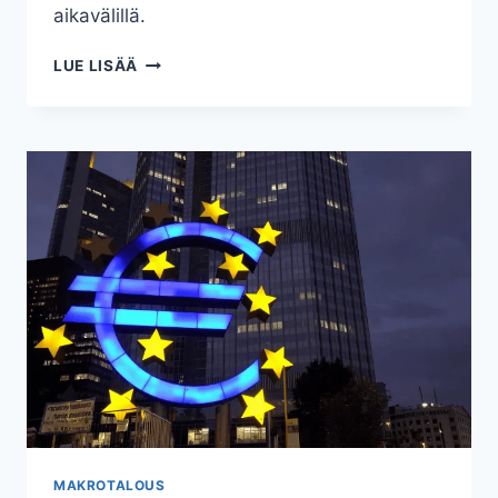
aikavälillä.
SIJOITTAMISEN
LUE LISÄÄ
RISKIT
JA
NIILTÄ
SUOJAUTUMINEN
MAKROTALOUS