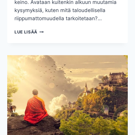
keino. Avataan kuitenkin alkuun muutamia
kysymyksiä, kuten mitä taloudellisella
riippumattomuudella tarkoitetaan?…
TALOUDELLINEN
LUE LISÄÄ
RIIPPUMATTOMUUS
JA
FIRE