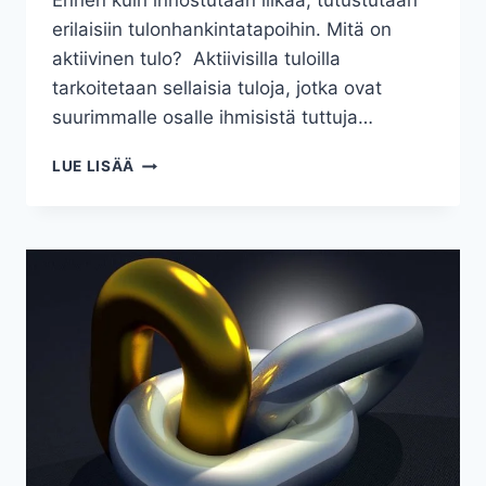
Ennen kuin innostutaan liikaa, tutustutaan
erilaisiin tulonhankintatapoihin. Mitä on
aktiivinen tulo? Aktiivisilla tuloilla
tarkoitetaan sellaisia tuloja, jotka ovat
suurimmalle osalle ihmisistä tuttuja…
PASSIIVINEN
LUE LISÄÄ
TULO
–
MIKSI
SITÄ
KANNATTAA
TAVOITELLA?