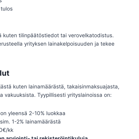
s
 tulos
ä kuten tilinpäätöstiedot tai verovelkatodistus.
erusteella yrityksen lainakelpoisuuden ja tekee
lut
kijästä kuten lainamäärästä, takaisinmaksuajasta,
 vakuuksista. Tyypillisesti yrityslainoissa on:
 ja on yleensä 2-10% luokkaa
esim. 1-2% lainamäärästä
10€/kk
 arviointi- tai rekisteröintikuluja