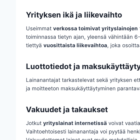
Yrityksen ikä ja liikevaihto
Useimmat
verkossa toimivat yrityslainojen
toiminnassa tietyn ajan, yleensä vähintään 6-
tiettyä
vuosittaista liikevaihtoa
, joka osoitt
Luottotiedot ja maksukäyttäy
Lainanantajat tarkastelevat sekä yrityksen e
ja moitteeton maksukäyttäytyminen parantavat
Vakuudet ja takaukset
Jotkut
yrityslainat internetissä
voivat vaatia
Vaihtoehtoisesti lainanantaja voi pyytää henki