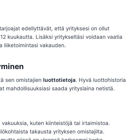
tarjoajat edellyttävät, että yrityksesi on ollut
12 kuukautta. Lisäksi yritykseltäsi voidaan vaatia
aa liiketoimintasi vakauden.
tyminen
ttä sen omistajien
luottotietoja
. Hyvä luottohistoria
 mahdollisuuksiasi saada yrityslaina netistä.
 vakuuksia, kuten kiinteistöjä tai irtaimistoa.
lökohtaista takausta yrityksen omistajilta.