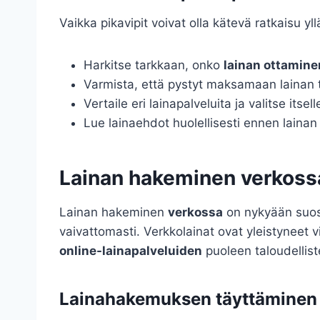
Vaikka pikavipit voivat olla kätevä ratkaisu yl
Harkitse tarkkaan, onko
lainan ottamine
Varmista, että pystyt maksamaan lainan t
Vertaile eri lainapalveluita ja valitse itsel
Lue lainaehdot huolellisesti ennen lainan
Lainan hakeminen verkossa
Lainan hakeminen
verkossa
on nykyään suosi
vaivattomasti. Verkkolainat ovat yleistyneet
online-lainapalveluiden
puoleen taloudellist
Lainahakemuksen täyttäminen