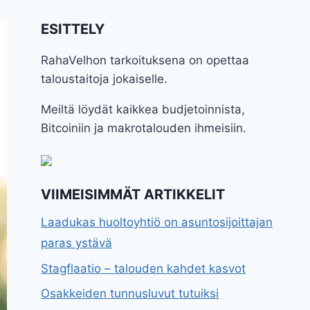
ESITTELY
RahaVelhon tarkoituksena on opettaa
taloustaitoja jokaiselle.
Meiltä löydät kaikkea budjetoinnista,
Bitcoiniin ja makrotalouden ihmeisiin.
VIIMEISIMMÄT ARTIKKELIT
Laadukas huoltoyhtiö on asuntosijoittajan
paras ystävä
Stagflaatio – talouden kahdet kasvot
Osakkeiden tunnusluvut tutuiksi