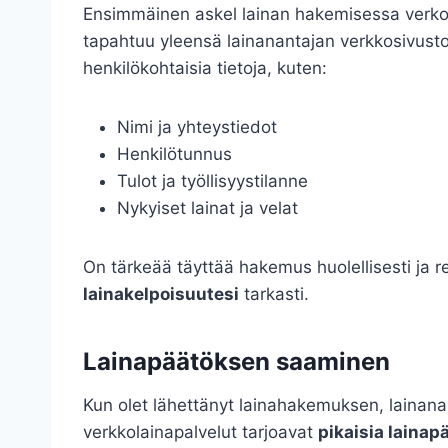
Ensimmäinen askel lainan hakemisessa verko
tapahtuu yleensä lainanantajan verkkosivust
henkilökohtaisia tietoja, kuten:
Nimi ja yhteystiedot
Henkilötunnus
Tulot ja työllisyystilanne
Nykyiset lainat ja velat
On tärkeää täyttää hakemus huolellisesti ja reh
lainakelpoisuutesi
tarkasti.
Lainapäätöksen saaminen
Kun olet lähettänyt lainahakemuksen, lainana
verkkolainapalvelut tarjoavat
pikaisia lainap