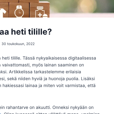
a heti tilille?
30 toukokuun, 2022
heti tilille. Tässä nykyaikaisessa digitaalisessa
a vaivattomasti, myös lainan saaminen on
i. Artikkelissa tarkastelemme erilaisia
llesi, sekä niiden hyviä ja huonoja puolia. Lisäksi
hakiessasi lainaa ja miten voit varmistaa, että
sein rahantarve on akuutti. Onneksi nykyään on