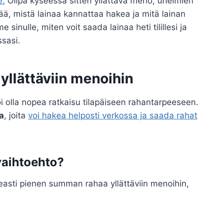
e.
Olipa kyseessä sitten yllättävä meno, unelmien
ää, mistä lainaa kannattaa hakea ja mitä lainan
sinulle, miten voit saada lainaa heti tilillesi ja
ssasi.
yllättäviin menoihin
i olla nopea ratkaisu tilapäiseen rahantarpeeseen.
a
, joita
voi hakea helposti verkossa ja saada rahat
 vaihtoehto?
nopeasti pienen summan rahaa yllättäviin menoihin,