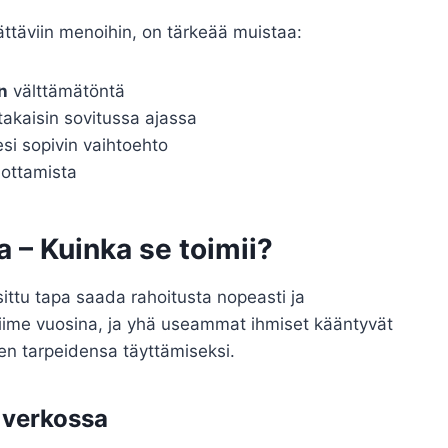
lättäviin menoihin, on tärkeää muistaa:
n
välttämätöntä
akaisin sovitussa ajassa
lesi sopivin vaihtoehto
 ottamista
 – Kuinka se toimii?
ttu tapa saada rahoitusta nopeasti ja
 viime vuosina, ja yhä useammat ihmiset kääntyvät
en tarpeidensa täyttämiseksi.
 verkossa