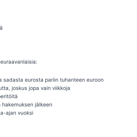
ää
seuraavanlaisia:
 sadasta eurosta pariin tuhanteen euroon
utta, joskus jopa vain viikkoja
ritöitä
 hakemuksen jälkeen
na-ajan vuoksi