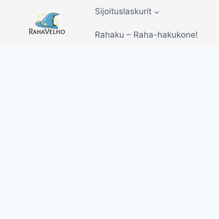
Siirry
Sijoituslaskurit
sisältöön
Rahaku – Raha-hakukone!