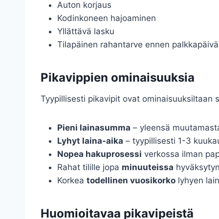
Auton korjaus
Kodinkoneen hajoaminen
Yllättävä lasku
Tilapäinen rahantarve ennen palkkapäiv
Pikavippien ominaisuuksia
Tyypillisesti pikavipit ovat ominaisuuksiltaan 
Pieni lainasumma
– yleensä muutamasta
Lyhyt laina-aika
– tyypillisesti 1-3 kuuka
Nopea hakuprosessi
verkossa ilman pape
Rahat tilille jopa
minuuteissa
hyväksytyn
Korkea
todellinen vuosikorko
lyhyen lai
Huomioitavaa pikavipeistä