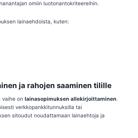
inanantajan omiin luotonantokriteereihin.
ouksen lainaehdoista, kuten:
nen ja rahojen saaminen tilille
a vaihe on
lainasopimuksen allekirjoittaminen
.
sesti verkkopankkitunnuksilla tai
uksen sitoudut noudattamaan lainaehtoja ja