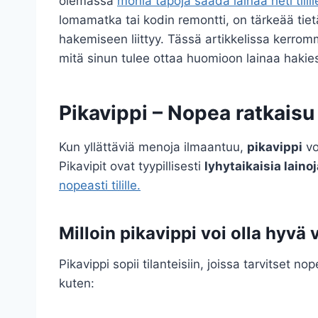
olemassa
monia tapoja saada lainaa heti tilill
lomamatka tai kodin remontti, on tärkeää tiet
hakemiseen liittyy. Tässä artikkelissa kerromme 
mitä sinun tulee ottaa huomioon lainaa hakie
Pikavippi – Nopea ratkaisu 
Kun yllättäviä menoja ilmaantuu,
pikavippi
vo
Pikavipit ovat tyypillisesti
lyhytaikaisia lainoj
nopeasti tilille.
Milloin pikavippi voi olla hyvä
Pikavippi sopii tilanteisiin, joissa tarvitset 
kuten: