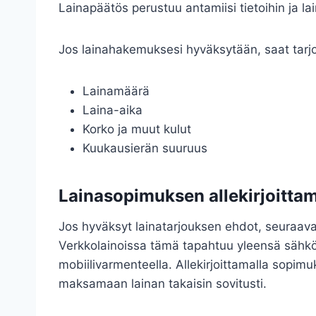
Lainapäätös perustuu antamiisi tietoihin ja la
Jos lainahakemuksesi hyväksytään, saat tarj
Lainamäärä
Laina-aika
Korko ja muut kulut
Kuukausierän suuruus
Lainasopimuksen allekirjoittami
Jos hyväksyt lainatarjouksen ehdot, seuraav
Verkkolainoissa tämä tapahtuu yleensä sähköi
mobiilivarmenteella. Allekirjoittamalla sopim
maksamaan lainan takaisin sovitusti.