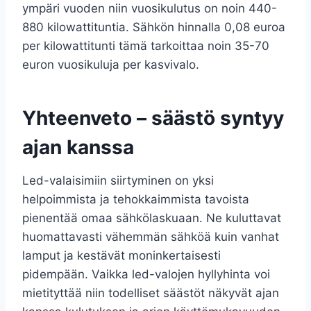
ympäri vuoden niin vuosikulutus on noin 440-
880 kilowattituntia. Sähkön hinnalla 0,08 euroa
per kilowattitunti tämä tarkoittaa noin 35-70
euron vuosikuluja per kasvivalo.
Yhteenveto – säästö syntyy
ajan kanssa
Led-valaisimiin siirtyminen on yksi
helpoimmista ja tehokkaimmista tavoista
pienentää omaa sähkölaskuaan. Ne kuluttavat
huomattavasti vähemmän sähköä kuin vanhat
lamput ja kestävät moninkertaisesti
pidempään. Vaikka led-valojen hyllyhinta voi
mietityttää niin todelliset säästöt näkyvät ajan