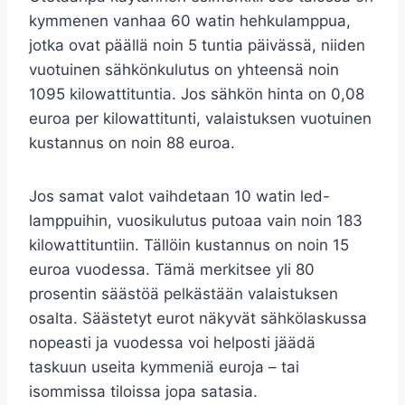
kymmenen vanhaa 60 watin hehkulamppua,
jotka ovat päällä noin 5 tuntia päivässä, niiden
vuotuinen sähkönkulutus on yhteensä noin
1095 kilowattituntia. Jos sähkön hinta on 0,08
euroa per kilowattitunti, valaistuksen vuotuinen
kustannus on noin 88 euroa.
Jos samat valot vaihdetaan 10 watin led-
lamppuihin, vuosikulutus putoaa vain noin 183
kilowattituntiin. Tällöin kustannus on noin 15
euroa vuodessa. Tämä merkitsee yli 80
prosentin säästöä pelkästään valaistuksen
osalta. Säästetyt eurot näkyvät sähkölaskussa
nopeasti ja vuodessa voi helposti jäädä
taskuun useita kymmeniä euroja – tai
isommissa tiloissa jopa satasia.