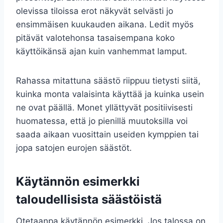
olevissa tiloissa erot näkyvät selvästi jo
ensimmäisen kuukauden aikana. Ledit myös
pitävät valotehonsa tasaisempana koko
käyttöikänsä ajan kuin vanhemmat lamput.
Rahassa mitattuna säästö riippuu tietysti siitä,
kuinka monta valaisinta käyttää ja kuinka usein
ne ovat päällä. Monet yllättyvät positiivisesti
huomatessa, että jo pienillä muutoksilla voi
saada aikaan vuosittain useiden kymppien tai
jopa satojen eurojen säästöt.
Käytännön esimerkki
taloudellisista säästöistä
Otetaanpa käytännön esimerkki. Jos talossa on