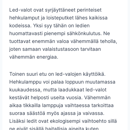
Led-valot ovat syrjäyttäneet perinteiset
hehkulamput ja loisteputket lähes kaikissa
kodeissa. Yksi syy tähän on ledien
huomattavasti pienempi sähkönkulutus. Ne
tuottavat enemmän valoa vähemmällä teholla,
joten samaan valaistustasoon tarvitaan
vähemmän energiaa.
Toinen suuri etu on led-valojen käyttöikä.
Hehkulamppu voi palaa loppuun muutamassa
kuukaudessa, mutta laadukkaat led-valot
kestävät helposti useita vuosia. Vähemmän
aikaa tikkailla lamppuja vaihtaessa tarkoittaa
suoraa säästöä myös ajassa ja vaivassa.
Lisäksi ledit ovat ekologisempi vaihtoehto sillä
ne eivät sisällä haitallisia aineita kuten