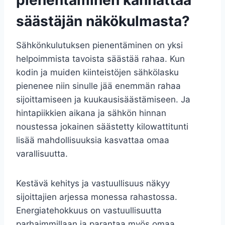
pienentäminen kannattaa
säästäjän näkökulmasta?
Sähkönkulutuksen pienentäminen on yksi
helpoimmista tavoista säästää rahaa. Kun
kodin ja muiden kiinteistöjen sähkölasku
pienenee niin sinulle jää enemmän rahaa
sijoittamiseen ja kuukausisäästämiseen. Ja
hintapiikkien aikana ja sähkön hinnan
noustessa jokainen säästetty kilowattitunti
lisää mahdollisuuksia kasvattaa omaa
varallisuutta.
Kestävä kehitys ja vastuullisuus näkyy
sijoittajien arjessa monessa rahastossa.
Energiatehokkuus on vastuullisuutta
parhaimmillaan ja parantaa myös omaa