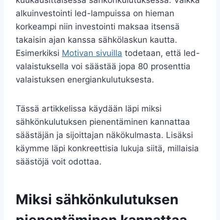
kuukausittaisessa sähkönkulutuksessa. Vaikka
alkuinvestointi led-lampuissa on hieman
korkeampi niin investointi maksaa itsensä
takaisin ajan kanssa sähkölaskun kautta.
Esimerkiksi
Motivan sivuilla
todetaan, että led-
valaistuksella voi säästää jopa 80 prosenttia
valaistuksen energiankulutuksesta.
Tässä artikkelissa käydään läpi miksi
sähkönkulutuksen pienentäminen kannattaa
säästäjän ja sijoittajan näkökulmasta. Lisäksi
käymme läpi konkreettisia lukuja siitä, millaisia
säästöjä voit odottaa.
Miksi sähkönkulutuksen