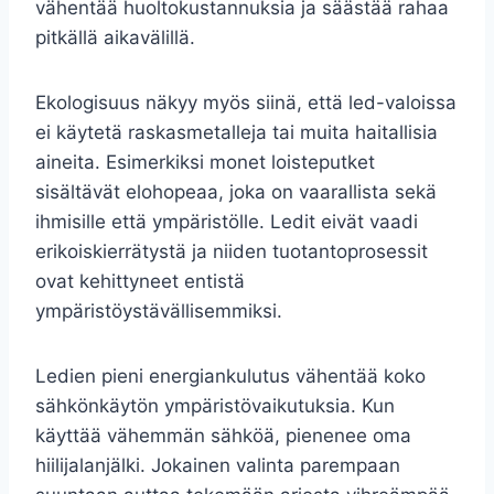
vähentää huoltokustannuksia ja säästää rahaa
pitkällä aikavälillä.
Ekologisuus näkyy myös siinä, että led-valoissa
ei käytetä raskasmetalleja tai muita haitallisia
aineita. Esimerkiksi monet loisteputket
sisältävät elohopeaa, joka on vaarallista sekä
ihmisille että ympäristölle. Ledit eivät vaadi
erikoiskierrätystä ja niiden tuotantoprosessit
ovat kehittyneet entistä
ympäristöystävällisemmiksi.
Ledien pieni energiankulutus vähentää koko
sähkönkäytön ympäristövaikutuksia. Kun
käyttää vähemmän sähköä, pienenee oma
hiilijalanjälki. Jokainen valinta parempaan