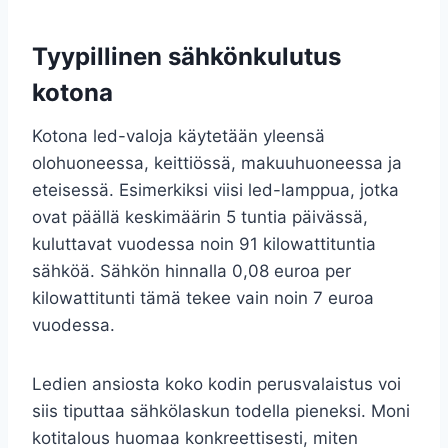
Tyypillinen sähkönkulutus
kotona
Kotona led-valoja käytetään yleensä
olohuoneessa, keittiössä, makuuhuoneessa ja
eteisessä. Esimerkiksi viisi led-lamppua, jotka
ovat päällä keskimäärin 5 tuntia päivässä,
kuluttavat vuodessa noin 91 kilowattituntia
sähköä. Sähkön hinnalla 0,08 euroa per
kilowattitunti tämä tekee vain noin 7 euroa
vuodessa.
Ledien ansiosta koko kodin perusvalaistus voi
siis tiputtaa sähkölaskun todella pieneksi. Moni
kotitalous huomaa konkreettisesti, miten