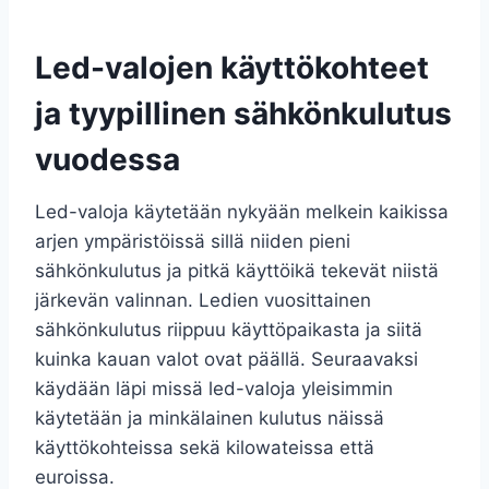
Led-valojen käyttökohteet
ja tyypillinen sähkönkulutus
vuodessa
Led-valoja käytetään nykyään melkein kaikissa
arjen ympäristöissä sillä niiden pieni
sähkönkulutus ja pitkä käyttöikä tekevät niistä
järkevän valinnan. Ledien vuosittainen
sähkönkulutus riippuu käyttöpaikasta ja siitä
kuinka kauan valot ovat päällä. Seuraavaksi
käydään läpi missä led-valoja yleisimmin
käytetään ja minkälainen kulutus näissä
käyttökohteissa sekä kilowateissa että
euroissa.