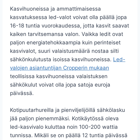
Kasvihuoneissa ja ammattimaisessa
kasvatuksessa led-valot voivat olla päällä jopa
16-18 tuntia vuorokaudessa, jotta kasvit saavat
kaiken tarvitsemansa valon. Vaikka ledit ovat
paljon energiatehokkaampia kuin perinteiset
kasvivalot, suuri valaistusmäärä nostaa silti
sähkönkulutusta isoissa kasvihuoneissa.
Led-
valojen asiantuntijan Cropperin mukaan
teollisissa kasvihuoneissa valaistuksen
sähkökulut voivat olla jopa satoja euroja
päivässä.
Kotipuutarhureilla ja pienviljelijöillä sähkölasku
jää paljon pienemmäksi. Kotikäytössä oleva
led-kasvivalo kuluttaa noin 100-200 wattia
tunnissa. Mikäli se on päällä 12 tuntia päivässä