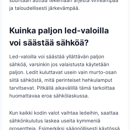
suuntaan auttaa tekemään arjesta vihreämpää
ja taloudellisesti järkevämpää.
Kuinka paljon led-valoilla
voi säästää sähköä?
Led-valoilla voi säästää yllättävän paljon
sähköä, varsinkin jos valaistusta käytetään
paljon. Ledit kuluttavat usein vain murto-osan
siitä sähköstä, mitä perinteiset hehkulamput
tarvitsevat. Pitkällä aikavälillä tämä tarkoittaa
huomattavaa eroa sähkölaskussa.
Kun kaikki kodin valot vaihtaa ledeihin, saattaa
sähkönkulutus laskea useita kymmeniä
prosentteja. Esimerkiksi säännöllisesti käytössä