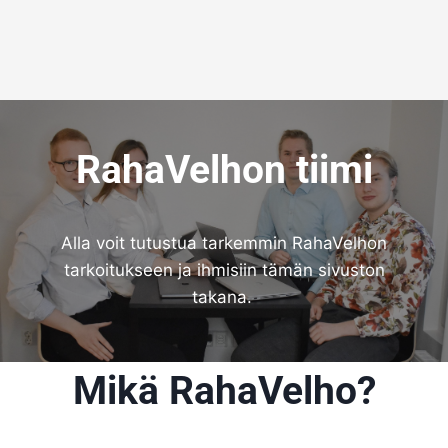
RahaVelhon tiimi
Alla voit tutustua tarkemmin RahaVelhon
tarkoitukseen ja ihmisiin tämän sivuston
takana.
Mikä RahaVelho?