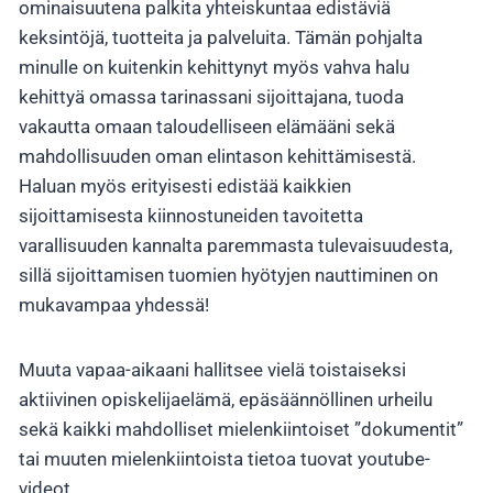
ominaisuutena palkita yhteiskuntaa edistäviä
keksintöjä, tuotteita ja palveluita. Tämän pohjalta
minulle on kuitenkin kehittynyt myös vahva halu
kehittyä omassa tarinassani sijoittajana, tuoda
vakautta omaan taloudelliseen elämääni sekä
mahdollisuuden oman elintason kehittämisestä.
Haluan myös erityisesti edistää kaikkien
sijoittamisesta kiinnostuneiden tavoitetta
varallisuuden kannalta paremmasta tulevaisuudesta,
sillä sijoittamisen tuomien hyötyjen nauttiminen on
mukavampaa yhdessä!
Muuta vapaa-aikaani hallitsee vielä toistaiseksi
aktiivinen opiskelijaelämä, epäsäännöllinen urheilu
sekä kaikki mahdolliset mielenkiintoiset ”dokumentit”
tai muuten mielenkiintoista tietoa tuovat youtube-
videot.