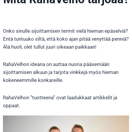
Onko sinulle sijoittamisen termit vielä hieman epäselviä?
Entä tuntuuko siltä, että koko ajan pitää venyttää penniä?
Älä huoli, olet tullut juuri oikeaan paikkaan!
RahaVelhon ideana on auttaa nuoria pääsemään
sijoittamisen alkuun ja tarjota vinkkejä myös hieman
kokeneemmille konkareille.
RahaVelhon ”tuotteena” ovat laadukkaat artikkelit ja
oppaat.