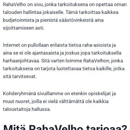
RahaVelho on sivu, jonka tarkoituksena on opettaa oman
talouden hallintaa jokaiselle. Tämä tarkoittaa kaikkea
budjetoinnista ja pienistä säästövinkeistä aina
sijoittamiseen asti.
Internet on pullollaan erilaista tietoa raha-asioista ja
aina
se ei
ole ajantasaista ja joskus jopa tarkoituksella
harhaanjohtavaa. Sitä varten loimme RahaVelhon, jonka
tarkoituksena on tarjota luotettavaa tietoa kaikille, jotka
sitä tarvitsevat.
Kohderyhmänä sivuillamme on etenkin opiskelijat ja
muut nuoret, joilla ei vielä välttämättä ole kaikkia
taloustaitoja hallussa.
Mitä RahaVelho tarjoaa?