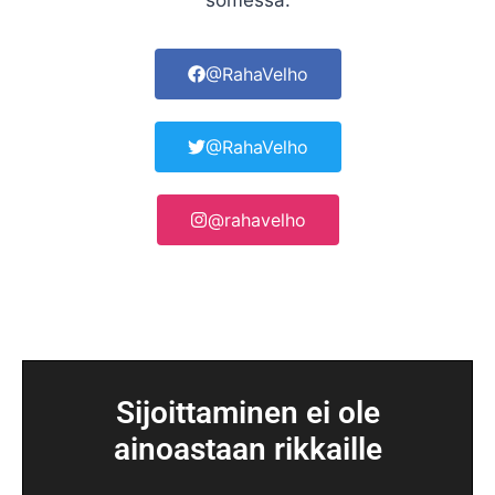
somessa:
@RahaVelho
@RahaVelho
@rahavelho
Sijoittaminen ei ole
ainoastaan rikkaille